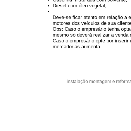
Diesel com óleo vegetal;
Deve-se ficar atento em relação a
motores dos veículos de sua cliente
Obs: Caso o empresário tenha opta
mesmo só deverá realizar a venda d
Caso o empresário opte por inserir m
mercadorias aumenta.
Contato: 31 9 9
E-mail:
anecoinst
instalação montagem e reforma
Minas Gerais - Brasil
© 2023 por Consultoria estratégica. Orgulhosamente criado por
Wix.com